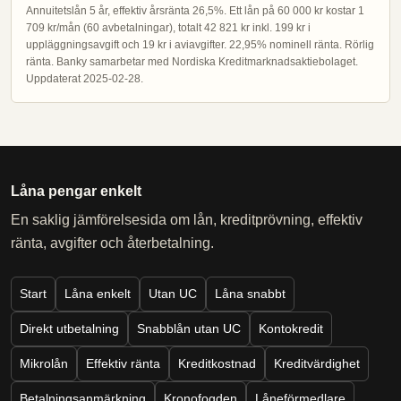
Annuitetslån 5 år, effektiv årsränta 26,5%. Ett lån på 60 000 kr kostar 1
709 kr/mån (60 avbetalningar), totalt 42 821 kr inkl. 199 kr i
uppläggningsavgift och 19 kr i aviavgifter. 22,95% nominell ränta. Rörlig
ränta. Banky samarbetar med Nordiska Kreditmarknadsaktiebolaget.
Uppdaterat 2025-02-28.
Låna pengar enkelt
En saklig jämförelsesida om lån, kreditprövning, effektiv
ränta, avgifter och återbetalning.
Start
Låna enkelt
Utan UC
Låna snabbt
Direkt utbetalning
Snabblån utan UC
Kontokredit
Mikrolån
Effektiv ränta
Kreditkostnad
Kreditvärdighet
Betalningsanmärkning
Kronofogden
Låneförmedlare