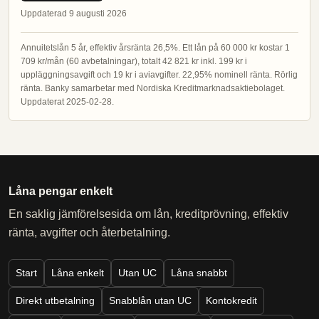
Uppdaterad 9 augusti 2026
Annuitetslån 5 år, effektiv årsränta 26,5%. Ett lån på 60 000 kr kostar 1
709 kr/mån (60 avbetalningar), totalt 42 821 kr inkl. 199 kr i
uppläggningsavgift och 19 kr i aviavgifter. 22,95% nominell ränta. Rörlig
ränta. Banky samarbetar med Nordiska Kreditmarknadsaktiebolaget.
Uppdaterat 2025-02-28.
Låna pengar enkelt
En saklig jämförelsesida om lån, kreditprövning, effektiv
ränta, avgifter och återbetalning.
Start
Låna enkelt
Utan UC
Låna snabbt
Direkt utbetalning
Snabblån utan UC
Kontokredit