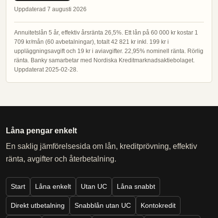
Uppdaterad 7 augusti 2026
Annuitetslån 5 år, effektiv årsränta 26,5%. Ett lån på 60 000 kr kostar 1
709 kr/mån (60 avbetalningar), totalt 42 821 kr inkl. 199 kr i
uppläggningsavgift och 19 kr i aviavgifter. 22,95% nominell ränta. Rörlig
ränta. Banky samarbetar med Nordiska Kreditmarknadsaktiebolaget.
Uppdaterat 2025-02-28.
Låna pengar enkelt
En saklig jämförelsesida om lån, kreditprövning, effektiv
ränta, avgifter och återbetalning.
Start
Låna enkelt
Utan UC
Låna snabbt
Direkt utbetalning
Snabblån utan UC
Kontokredit