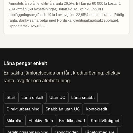
Annuitetslån 5 år, effektiv årsränta 26,5%. Ett lån på 60 000 kr kostar 1
709 kr/mån (60 avbetalningar), totalt 42 821 kr inkl. 199 kr i
uppläggningsavgift och 19 kr i aviavgifter. 22,95% nominell ränta. Rörlig
ränta. Banky samarbetar med Nordiska Kreditmarknadsaktiebolaget.
Uppdaterat 2025-02-28.
Låna pengar enkelt
En saklig jämförelsesida om lån, kreditprövning, effektiv
ränta, avgifter och återbetalning.
Start
Låna enkelt
Utan UC
Låna snabbt
Direkt utbetalning
Snabblån utan UC
Kontokredit
Mikrolån
Effektiv ränta
Kreditkostnad
Kreditvärdighet
Betalningsanmärkning
Kronofogden
Låneförmedlare