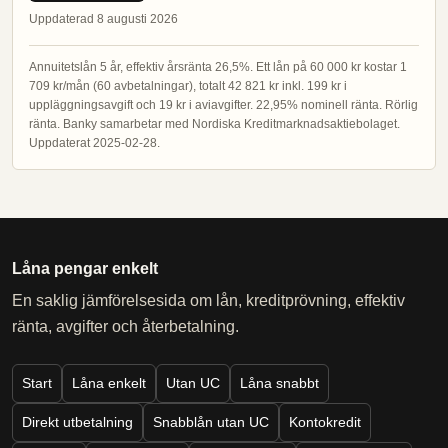
Uppdaterad 8 augusti 2026
Annuitetslån 5 år, effektiv årsränta 26,5%. Ett lån på 60 000 kr kostar 1
709 kr/mån (60 avbetalningar), totalt 42 821 kr inkl. 199 kr i
uppläggningsavgift och 19 kr i aviavgifter. 22,95% nominell ränta. Rörlig
ränta. Banky samarbetar med Nordiska Kreditmarknadsaktiebolaget.
Uppdaterat 2025-02-28.
Låna pengar enkelt
En saklig jämförelsesida om lån, kreditprövning, effektiv
ränta, avgifter och återbetalning.
Start
Låna enkelt
Utan UC
Låna snabbt
Direkt utbetalning
Snabblån utan UC
Kontokredit