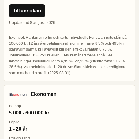
Till ansökan
Uppdaterad 8 augusti 2026
Exempel: Räntan är rörlig och sätts individuellt. För ett annuitetslån på
100 000 kr, 12 års återbetalningstid, nominell ränta 8,3% och 495 kr i
startavgift samt 0 kr i aviavgift blir den effektiva räntan 8,73 %.
Totalkostnad: 158 252 kr eller 1 099 kr/månad fördelat på 144
inbetalningar. Individuell ränta 4,95 %–22,95 % (effektiv ränta 5,07 %–
26,5 %). Återbetalningstid 1–20 år. Ansökan skickas till de kreditgivare
som matchar din profil. (2025-03-01)
Ekonomen
Belopp
5 000 - 600 000 kr
Löptid
1 - 20 år
Effektiv ränta