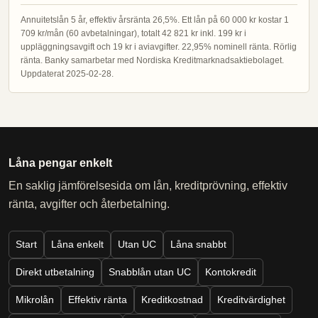
Annuitetslån 5 år, effektiv årsränta 26,5%. Ett lån på 60 000 kr kostar 1
709 kr/mån (60 avbetalningar), totalt 42 821 kr inkl. 199 kr i
uppläggningsavgift och 19 kr i aviavgifter. 22,95% nominell ränta. Rörlig
ränta. Banky samarbetar med Nordiska Kreditmarknadsaktiebolaget.
Uppdaterat 2025-02-28.
Låna pengar enkelt
En saklig jämförelsesida om lån, kreditprövning, effektiv
ränta, avgifter och återbetalning.
Start
Låna enkelt
Utan UC
Låna snabbt
Direkt utbetalning
Snabblån utan UC
Kontokredit
Mikrolån
Effektiv ränta
Kreditkostnad
Kreditvärdighet