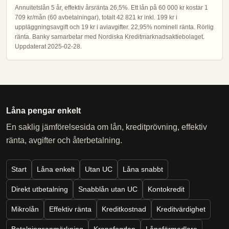
Annuitetslån 5 år, effektiv årsränta 26,5%. Ett lån på 60 000 kr kostar 1
709 kr/mån (60 avbetalningar), totalt 42 821 kr inkl. 199 kr i
uppläggningsavgift och 19 kr i aviavgifter. 22,95% nominell ränta. Rörlig
ränta. Banky samarbetar med Nordiska Kreditmarknadsaktiebolaget.
Uppdaterat 2025-02-28.
Låna pengar enkelt
En saklig jämförelsesida om lån, kreditprövning, effektiv
ränta, avgifter och återbetalning.
Start
Låna enkelt
Utan UC
Låna snabbt
Direkt utbetalning
Snabblån utan UC
Kontokredit
Mikrolån
Effektiv ränta
Kreditkostnad
Kreditvärdighet