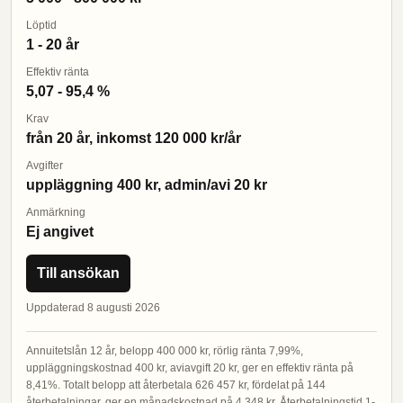
Löptid
1 - 20 år
Effektiv ränta
5,07 - 95,4 %
Krav
från 20 år, inkomst 120 000 kr/år
Avgifter
uppläggning 400 kr, admin/avi 20 kr
Anmärkning
Ej angivet
Till ansökan
Uppdaterad 8 augusti 2026
Annuitetslån 12 år, belopp 400 000 kr, rörlig ränta 7,99%,
uppläggningskostnad 400 kr, aviavgift 20 kr, ger en effektiv ränta på
8,41%. Totalt belopp att återbetala 626 457 kr, fördelat på 144
återbetalningar, ger en månadskostnad på 4 348 kr. Återbetalningstid 1-