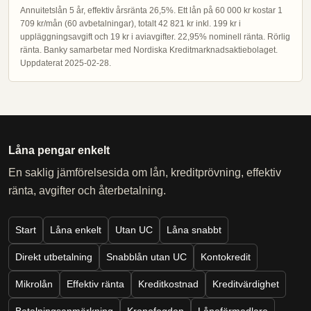
Annuitetslån 5 år, effektiv årsränta 26,5%. Ett lån på 60 000 kr kostar 1
709 kr/mån (60 avbetalningar), totalt 42 821 kr inkl. 199 kr i
uppläggningsavgift och 19 kr i aviavgifter. 22,95% nominell ränta. Rörlig
ränta. Banky samarbetar med Nordiska Kreditmarknadsaktiebolaget.
Uppdaterat 2025-02-28.
Låna pengar enkelt
En saklig jämförelsesida om lån, kreditprövning, effektiv
ränta, avgifter och återbetalning.
Start
Låna enkelt
Utan UC
Låna snabbt
Direkt utbetalning
Snabblån utan UC
Kontokredit
Mikrolån
Effektiv ränta
Kreditkostnad
Kreditvärdighet