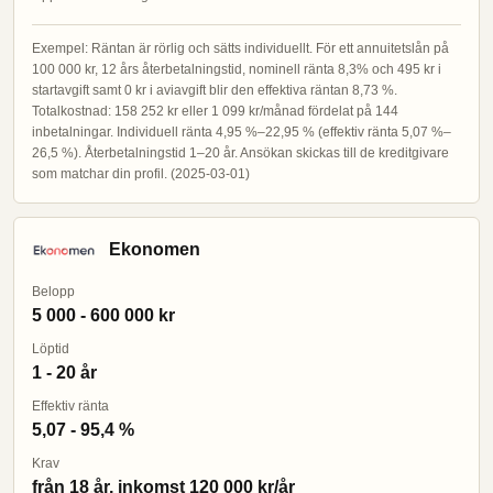
Exempel: Räntan är rörlig och sätts individuellt. För ett annuitetslån på
100 000 kr, 12 års återbetalningstid, nominell ränta 8,3% och 495 kr i
startavgift samt 0 kr i aviavgift blir den effektiva räntan 8,73 %.
Totalkostnad: 158 252 kr eller 1 099 kr/månad fördelat på 144
inbetalningar. Individuell ränta 4,95 %–22,95 % (effektiv ränta 5,07 %–
26,5 %). Återbetalningstid 1–20 år. Ansökan skickas till de kreditgivare
som matchar din profil. (2025-03-01)
Ekonomen
Belopp
5 000 - 600 000 kr
Löptid
1 - 20 år
Effektiv ränta
5,07 - 95,4 %
Krav
från 18 år, inkomst 120 000 kr/år