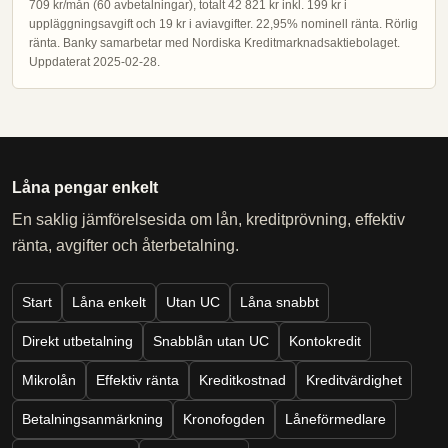
709 kr/mån (60 avbetalningar), totalt 42 821 kr inkl. 199 kr i
uppläggningsavgift och 19 kr i aviavgifter. 22,95% nominell ränta. Rörlig
ränta. Banky samarbetar med Nordiska Kreditmarknadsaktiebolaget.
Uppdaterat 2025-02-28.
Låna pengar enkelt
En saklig jämförelsesida om lån, kreditprövning, effektiv
ränta, avgifter och återbetalning.
Start
Låna enkelt
Utan UC
Låna snabbt
Direkt utbetalning
Snabblån utan UC
Kontokredit
Mikrolån
Effektiv ränta
Kreditkostnad
Kreditvärdighet
Betalningsanmärkning
Kronofogden
Låneförmedlare