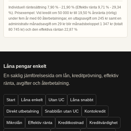
Individuell räntesättning 7,90 % - 21,90 % (Effektiv ränta 9,71 % - 29,34
%). Prisexempel: Vid kredit om 50 000 kr till 19,50 % årsränta (rörlig)
under fem år med 60 återbetalningar, en uttagsavgift om 245 kr samt en
administrativ månadsavgift om 29 kr blir månadsbeloppet 1 347 kr (totalt
80 745 kr) och den effektiva räntan 22,87 %
Låna pengar enkelt
En saklig jämförelsesida om lån, kreditprövning, effektiv
ränta, avgifter och återbetalning.
Start
Låna enkelt
Utan UC
Låna snabbt
Direkt utbetalning
Snabblån utan UC
Kontokredit
Mikrolån
Effektiv ränta
Kreditkostnad
Kreditvärdighet