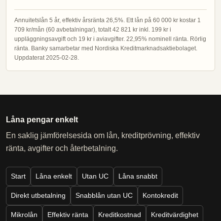
Annuitetslån 5 år, effektiv årsränta 26,5%. Ett lån på 60 000 kr kostar 1
709 kr/mån (60 avbetalningar), totalt 42 821 kr inkl. 199 kr i
uppläggningsavgift och 19 kr i aviavgifter. 22,95% nominell ränta. Rörlig
ränta. Banky samarbetar med Nordiska Kreditmarknadsaktiebolaget.
Uppdaterat 2025-02-28.
Låna pengar enkelt
En saklig jämförelsesida om lån, kreditprövning, effektiv
ränta, avgifter och återbetalning.
Start
Låna enkelt
Utan UC
Låna snabbt
Direkt utbetalning
Snabblån utan UC
Kontokredit
Mikrolån
Effektiv ränta
Kreditkostnad
Kreditvärdighet