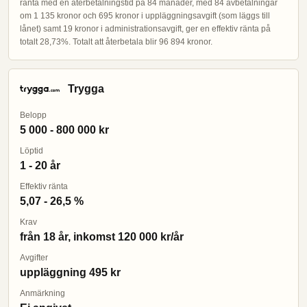
ränta med en återbetalningstid på 84 månader, med 84 avbetalningar
om 1 135 kronor och 695 kronor i uppläggningsavgift (som läggs till
lånet) samt 19 kronor i administrationsavgift, ger en effektiv ränta på
totalt 28,73%. Totalt att återbetala blir 96 894 kronor.
Trygga
Belopp
5 000 - 800 000 kr
Löptid
1 - 20 år
Effektiv ränta
5,07 - 26,5 %
Krav
från 18 år, inkomst 120 000 kr/år
Avgifter
uppläggning 495 kr
Anmärkning