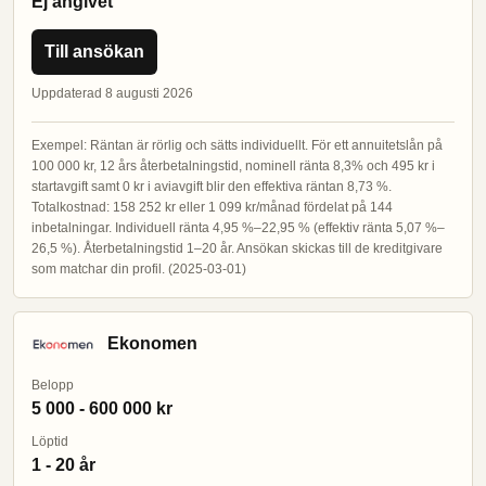
Ej angivet
Till ansökan
Uppdaterad 8 augusti 2026
Exempel: Räntan är rörlig och sätts individuellt. För ett annuitetslån på
100 000 kr, 12 års återbetalningstid, nominell ränta 8,3% och 495 kr i
startavgift samt 0 kr i aviavgift blir den effektiva räntan 8,73 %.
Totalkostnad: 158 252 kr eller 1 099 kr/månad fördelat på 144
inbetalningar. Individuell ränta 4,95 %–22,95 % (effektiv ränta 5,07 %–
26,5 %). Återbetalningstid 1–20 år. Ansökan skickas till de kreditgivare
som matchar din profil. (2025-03-01)
Ekonomen
Belopp
5 000 - 600 000 kr
Löptid
1 - 20 år