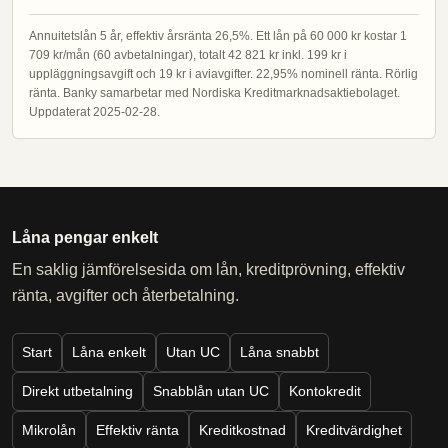
Annuitetslån 5 år, effektiv årsränta 26,5%. Ett lån på 60 000 kr kostar 1
709 kr/mån (60 avbetalningar), totalt 42 821 kr inkl. 199 kr i
uppläggningsavgift och 19 kr i aviavgifter. 22,95% nominell ränta. Rörlig
ränta. Banky samarbetar med Nordiska Kreditmarknadsaktiebolaget.
Uppdaterat 2025-02-28.
Låna pengar enkelt
En saklig jämförelsesida om lån, kreditprövning, effektiv
ränta, avgifter och återbetalning.
Start
Låna enkelt
Utan UC
Låna snabbt
Direkt utbetalning
Snabblån utan UC
Kontokredit
Mikrolån
Effektiv ränta
Kreditkostnad
Kreditvärdighet