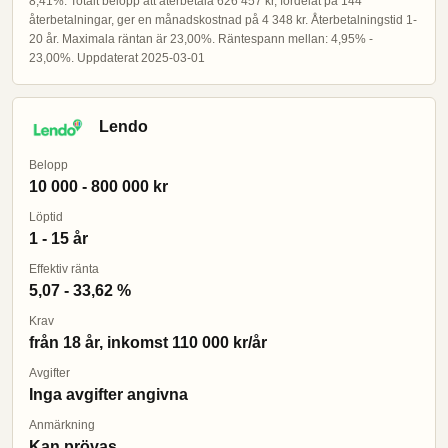
8,41%. Totalt belopp att återbetala 626 457 kr, fördelat på 144
återbetalningar, ger en månadskostnad på 4 348 kr. Återbetalningstid 1-
20 år. Maximala räntan är 23,00%. Räntespann mellan: 4,95% -
23,00%. Uppdaterat 2025-03-01
Lendo
Belopp
10 000 - 800 000 kr
Löptid
1 - 15 år
Effektiv ränta
5,07 - 33,62 %
Krav
från 18 år, inkomst 110 000 kr/år
Avgifter
Inga avgifter angivna
Anmärkning
Kan prövas