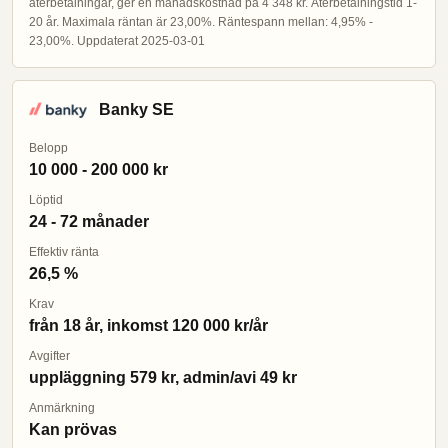
återbetalningar, ger en månadskostnad på 4 348 kr. Återbetalningstid 1-
20 år. Maximala räntan är 23,00%. Räntespann mellan: 4,95% -
23,00%. Uppdaterat 2025-03-01
Banky SE
Belopp
10 000 - 200 000 kr
Löptid
24 - 72 månader
Effektiv ränta
26,5 %
Krav
från 18 år, inkomst 120 000 kr/år
Avgifter
uppläggning 579 kr, admin/avi 49 kr
Anmärkning
Kan prövas