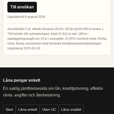
Till ansökan
Uppdaterad 9 augusti 2026
Annuitetslån 5 år, effektiv årsränta 26,5%. Ett lån på 60 000 kr kostar 1
709 kr/mån (60 avbetalningar), totalt 42 821 kr inkl. 199 kr i
uppläggningsavgift och 19 kr i aviavgifter. 22,95% nominell ränta. Rörlig
ränta. Banky samarbetar med Nordiska Kreditmarknadsaktiebolaget.
Uppdaterat 2025-02-28.
Låna pengar enkelt
En saklig jämförelsesida om lån, kreditprövning, effektiv
ränta, avgifter och återbetalning.
Start
Låna enkelt
Utan UC
Låna snabbt