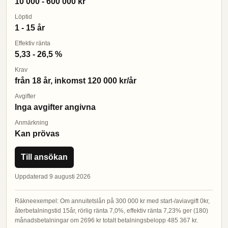
10 000 - 600 000 kr
Löptid
1 - 15 år
Effektiv ränta
5,33 - 26,5 %
Krav
från 18 år, inkomst 120 000 kr/år
Avgifter
Inga avgifter angivna
Anmärkning
Kan prövas
Till ansökan
Uppdaterad 9 augusti 2026
Räkneexempel: Om annuitetslån på 300 000 kr med start-/aviavgift 0kr,
återbetalningstid 15år, rörlig ränta 7,0%, effektiv ränta 7,23% ger (180)
månadsbetalningar om 2696 kr totalt betalningsbelopp 485 367 kr.