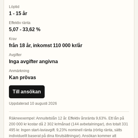
Löptid
1 - 15 år
Effektiv ränta
5,07 - 33,62 %
Krav
från 18 år, inkomst 110 000 kr/år
Avgifter
Inga avgifter angivna
Anmärkning
Kan prövas
Till ansökan
Uppdaterad 10 augusti 2026
Räkneexempel: Annuitetslån 12 år. Effektiv årsränta 9,63%. Ett lån på
200 000 kr kostar då 2 302 kr/månad (144 avbetalningar), dvs totalt 331
495 kr. Ingen start-/aviavgift. 9,23% nominell ränta (rörlig ränta, sätts
individuellt baserat på dina förutsättningar). Ansökan kommer att