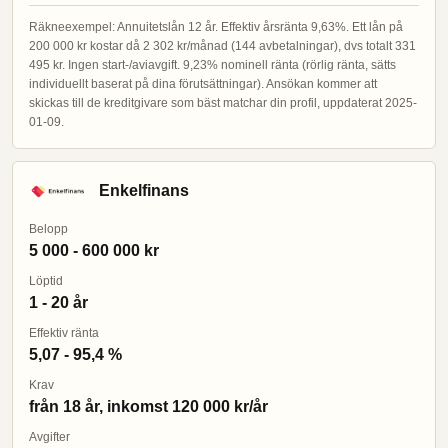
Räkneexempel: Annuitetslån 12 år. Effektiv årsränta 9,63%. Ett lån på
200 000 kr kostar då 2 302 kr/månad (144 avbetalningar), dvs totalt 331
495 kr. Ingen start-/aviavgift. 9,23% nominell ränta (rörlig ränta, sätts
individuellt baserat på dina förutsättningar). Ansökan kommer att
skickas till de kreditgivare som bäst matchar din profil, uppdaterat 2025-
01-09.
Enkelfinans
Belopp
5 000 - 600 000 kr
Löptid
1 - 20 år
Effektiv ränta
5,07 - 95,4 %
Krav
från 18 år, inkomst 120 000 kr/år
Avgifter