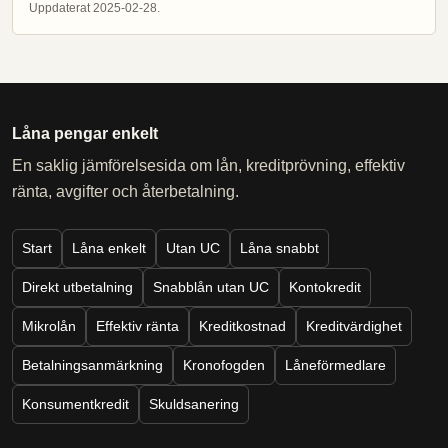
Uppdaterat 2025-02-28.
Låna pengar enkelt
En saklig jämförelsesida om lån, kreditprövning, effektiv
ränta, avgifter och återbetalning.
Start
Låna enkelt
Utan UC
Låna snabbt
Direkt utbetalning
Snabblån utan UC
Kontokredit
Mikrolån
Effektiv ränta
Kreditkostnad
Kreditvärdighet
Betalningsanmärkning
Kronofogden
Låneförmedlare
Konsumentkredit
Skuldsanering