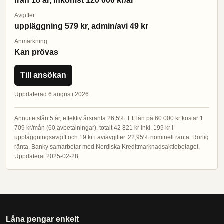
från 18 år, inkomst 120 000 kr/år
Avgifter
uppläggning 579 kr, admin/avi 49 kr
Anmärkning
Kan prövas
Till ansökan
Uppdaterad 6 augusti 2026
Annuitetslån 5 år, effektiv årsränta 26,5%. Ett lån på 60 000 kr kostar 1
709 kr/mån (60 avbetalningar), totalt 42 821 kr inkl. 199 kr i
uppläggningsavgift och 19 kr i aviavgifter. 22,95% nominell ränta. Rörlig
ränta. Banky samarbetar med Nordiska Kreditmarknadsaktiebolaget.
Uppdaterat 2025-02-28.
Låna pengar enkelt