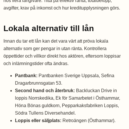
hos flera långivare. Titta på effektiv ränta, totalbelopp,
avgifter, krav på inkomst och hur kreditupplysningen görs.
Lokala alternativ till lån
Innan du tar ett lån kan det vara värt att pröva lokala
alternativ som ger pengar in utan ränta. Kontrollera
öppettider och villkor direkt hos aktören, eftersom loppisar
och inlämningstider ofta ändras.
Pantbank:
Pantbanken Sverige Uppsala, Sefina
Dragarbrunnsgatan 53.
Second hand och återbruk:
Backluckan Drive in
loppis Norrskedika, Ek för Samarbetet i Östhammar,
Höna Bönas guldkorn, Pepparkaksfabriken Loppis,
Södra Tullens Diversehandel.
Loppis eller säljplats:
Retroängen (Östhammar).