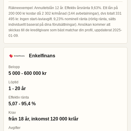
Räkneexempel: Annuitetslån 12 år. Effektiv årsränta 9,63%. Ett lån på
200 000 kr kostar då 2 302 kr/månad (144 avbetalningar), dvs totalt 331
495 kr. Ingen start-/aviavgift. 9,23% nominell ränta (rörlig ränta, sätts
individuellt baserat på dina förutsättningar). Ansökan kommer att
skickas till de kreditgivare som bäst matchar din profil, uppdaterat 2025-
01-09.
Enkelfinans
Belopp
5 000 - 600 000 kr
Löptid
1 - 20 år
Effektiv ränta
5,07 - 95,4 %
Krav
från 18 år, inkomst 120 000 kr/år
Avgifter