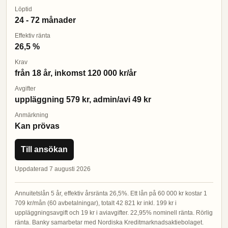
Löptid
24 - 72 månader
Effektiv ränta
26,5 %
Krav
från 18 år, inkomst 120 000 kr/år
Avgifter
uppläggning 579 kr, admin/avi 49 kr
Anmärkning
Kan prövas
Till ansökan
Uppdaterad 7 augusti 2026
Annuitetslån 5 år, effektiv årsränta 26,5%. Ett lån på 60 000 kr kostar 1
709 kr/mån (60 avbetalningar), totalt 42 821 kr inkl. 199 kr i
uppläggningsavgift och 19 kr i aviavgifter. 22,95% nominell ränta. Rörlig
ränta. Banky samarbetar med Nordiska Kreditmarknadsaktiebolaget.