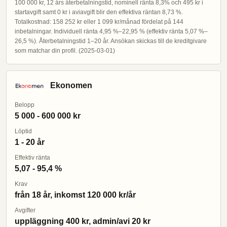
100 000 kr, 12 års återbetalningstid, nominell ränta 8,3% och 495 kr i
startavgift samt 0 kr i aviavgift blir den effektiva räntan 8,73 %.
Totalkostnad: 158 252 kr eller 1 099 kr/månad fördelat på 144
inbetalningar. Individuell ränta 4,95 %–22,95 % (effektiv ränta 5,07 %–
26,5 %). Återbetalningstid 1–20 år. Ansökan skickas till de kreditgivare
som matchar din profil. (2025-03-01)
Ekonomen
Belopp
5 000 - 600 000 kr
Löptid
1 - 20 år
Effektiv ränta
5,07 - 95,4 %
Krav
från 18 år, inkomst 120 000 kr/år
Avgifter
uppläggning 400 kr, admin/avi 20 kr