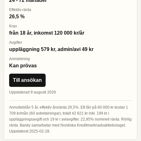
24 - 72 månader
Effektiv ränta
26,5 %
Krav
från 18 år, inkomst 120 000 kr/år
Avgifter
uppläggning 579 kr, admin/avi 49 kr
Anmärkning
Kan prövas
Till ansökan
Uppdaterad 9 augusti 2026
Annuitetslån 5 år, effektiv årsränta 26,5%. Ett lån på 60 000 kr kostar 1
709 kr/mån (60 avbetalningar), totalt 42 821 kr inkl. 199 kr i
uppläggningsavgift och 19 kr i aviavgifter. 22,95% nominell ränta. Rörlig
ränta. Banky samarbetar med Nordiska Kreditmarknadsaktiebolaget.
Uppdaterat 2025-02-28.