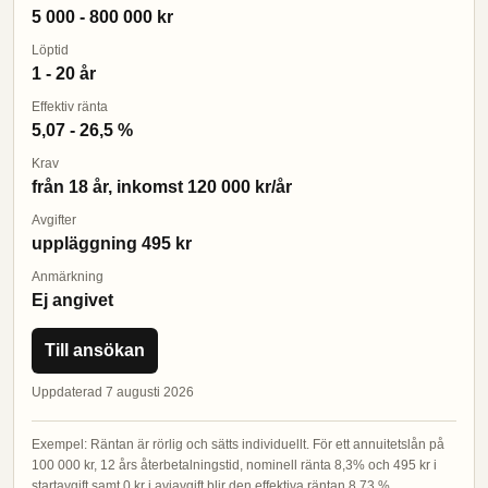
5 000 - 800 000 kr
Löptid
1 - 20 år
Effektiv ränta
5,07 - 26,5 %
Krav
från 18 år, inkomst 120 000 kr/år
Avgifter
uppläggning 495 kr
Anmärkning
Ej angivet
Till ansökan
Uppdaterad 7 augusti 2026
Exempel: Räntan är rörlig och sätts individuellt. För ett annuitetslån på
100 000 kr, 12 års återbetalningstid, nominell ränta 8,3% och 495 kr i
startavgift samt 0 kr i aviavgift blir den effektiva räntan 8,73 %.