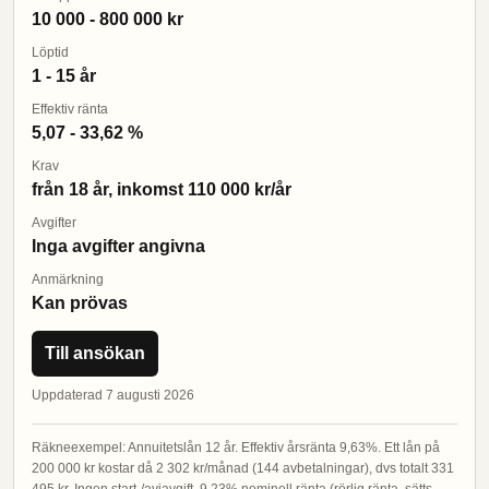
10 000 - 800 000 kr
Löptid
1 - 15 år
Effektiv ränta
5,07 - 33,62 %
Krav
från 18 år, inkomst 110 000 kr/år
Avgifter
Inga avgifter angivna
Anmärkning
Kan prövas
Till ansökan
Uppdaterad 7 augusti 2026
Räkneexempel: Annuitetslån 12 år. Effektiv årsränta 9,63%. Ett lån på
200 000 kr kostar då 2 302 kr/månad (144 avbetalningar), dvs totalt 331