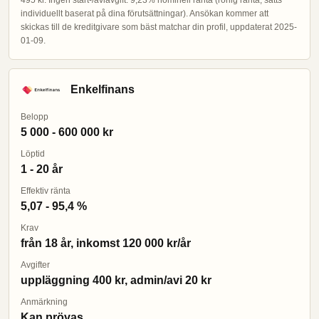
495 kr. Ingen start-/aviavgift. 9,23% nominell ränta (rörlig ränta, sätts
individuellt baserat på dina förutsättningar). Ansökan kommer att
skickas till de kreditgivare som bäst matchar din profil, uppdaterat 2025-
01-09.
Enkelfinans
Belopp
5 000 - 600 000 kr
Löptid
1 - 20 år
Effektiv ränta
5,07 - 95,4 %
Krav
från 18 år, inkomst 120 000 kr/år
Avgifter
uppläggning 400 kr, admin/avi 20 kr
Anmärkning
Kan prövas