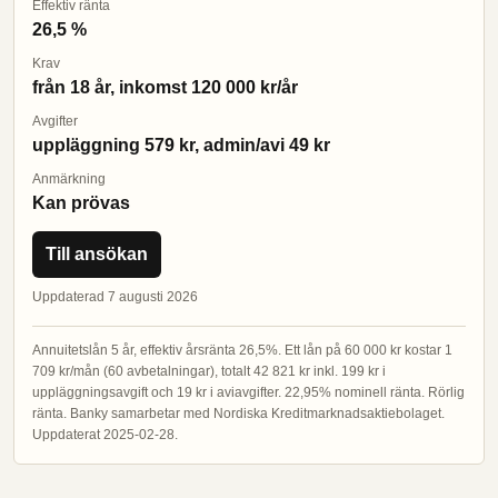
Effektiv ränta
26,5 %
Krav
från 18 år, inkomst 120 000 kr/år
Avgifter
uppläggning 579 kr, admin/avi 49 kr
Anmärkning
Kan prövas
Till ansökan
Uppdaterad 7 augusti 2026
Annuitetslån 5 år, effektiv årsränta 26,5%. Ett lån på 60 000 kr kostar 1
709 kr/mån (60 avbetalningar), totalt 42 821 kr inkl. 199 kr i
uppläggningsavgift och 19 kr i aviavgifter. 22,95% nominell ränta. Rörlig
ränta. Banky samarbetar med Nordiska Kreditmarknadsaktiebolaget.
Uppdaterat 2025-02-28.