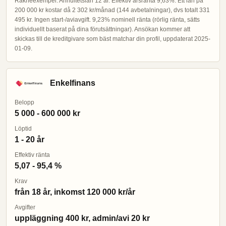
Räkneexempel: Annuitetslån 12 år. Effektiv årsränta 9,63%. Ett lån på
200 000 kr kostar då 2 302 kr/månad (144 avbetalningar), dvs totalt 331
495 kr. Ingen start-/aviavgift. 9,23% nominell ränta (rörlig ränta, sätts
individuellt baserat på dina förutsättningar). Ansökan kommer att
skickas till de kreditgivare som bäst matchar din profil, uppdaterat 2025-
01-09.
Enkelfinans
Belopp
5 000 - 600 000 kr
Löptid
1 - 20 år
Effektiv ränta
5,07 - 95,4 %
Krav
från 18 år, inkomst 120 000 kr/år
Avgifter
uppläggning 400 kr, admin/avi 20 kr