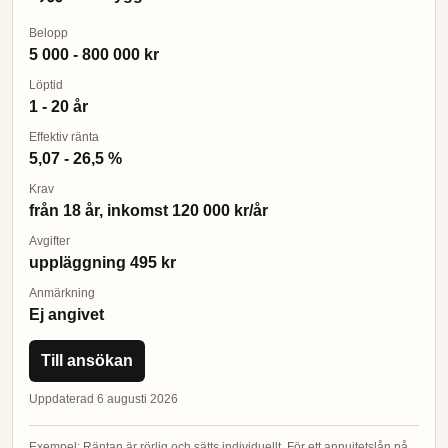
Belopp
5 000 - 800 000 kr
Löptid
1 - 20 år
Effektiv ränta
5,07 - 26,5 %
Krav
från 18 år, inkomst 120 000 kr/år
Avgifter
uppläggning 495 kr
Anmärkning
Ej angivet
Till ansökan
Uppdaterad 6 augusti 2026
Exempel: Räntan är rörlig och sätts individuellt. För ett annuitetslån på