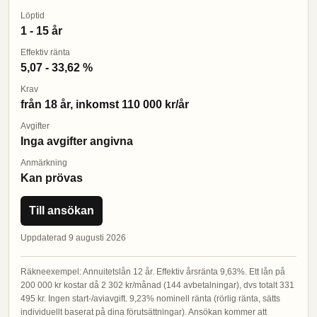
Löptid
1 - 15 år
Effektiv ränta
5,07 - 33,62 %
Krav
från 18 år, inkomst 110 000 kr/år
Avgifter
Inga avgifter angivna
Anmärkning
Kan prövas
Till ansökan
Uppdaterad 9 augusti 2026
Räkneexempel: Annuitetslån 12 år. Effektiv årsränta 9,63%. Ett lån på
200 000 kr kostar då 2 302 kr/månad (144 avbetalningar), dvs totalt 331
495 kr. Ingen start-/aviavgift. 9,23% nominell ränta (rörlig ränta, sätts
individuellt baserat på dina förutsättningar). Ansökan kommer att