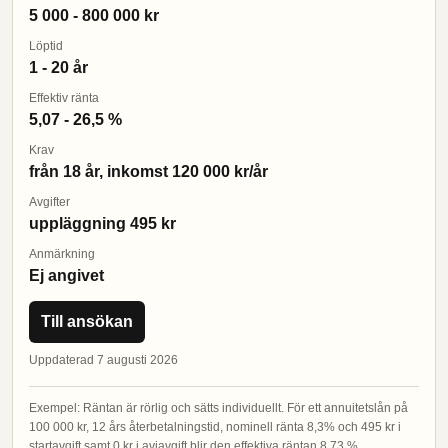
5 000 - 800 000 kr
Löptid
1 - 20 år
Effektiv ränta
5,07 - 26,5 %
Krav
från 18 år, inkomst 120 000 kr/år
Avgifter
uppläggning 495 kr
Anmärkning
Ej angivet
Till ansökan
Uppdaterad 7 augusti 2026
Exempel: Räntan är rörlig och sätts individuellt. För ett annuitetslån på
100 000 kr, 12 års återbetalningstid, nominell ränta 8,3% och 495 kr i
startavgift samt 0 kr i aviavgift blir den effektiva räntan 8,73 %.