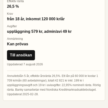
Effektiv ränta
26,5 %
Krav
från 18 år, inkomst 120 000 kr/år
Avgifter
uppläggning 579 kr, admin/avi 49 kr
Anmärkning
Kan prövas
Till ansökan
Uppdaterad 7 augusti 2026
Annuitetslån 5 år, effektiv årsränta 26,5%. Ett lån på 60 000 kr kostar 1
709 kr/mån (60 avbetalningar), totalt 42 821 kr inkl. 199 kr i
uppläggningsavgift och 19 kr i aviavgifter. 22,95% nominell ränta. Rörlig
ränta. Banky samarbetar med Nordiska Kreditmarknadsaktiebolaget.
Uppdaterat 2025-02-28.