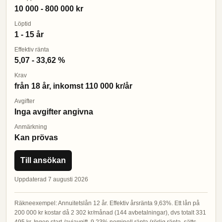
10 000 - 800 000 kr
Löptid
1 - 15 år
Effektiv ränta
5,07 - 33,62 %
Krav
från 18 år, inkomst 110 000 kr/år
Avgifter
Inga avgifter angivna
Anmärkning
Kan prövas
Till ansökan
Uppdaterad 7 augusti 2026
Räkneexempel: Annuitetslån 12 år. Effektiv årsränta 9,63%. Ett lån på
200 000 kr kostar då 2 302 kr/månad (144 avbetalningar), dvs totalt 331