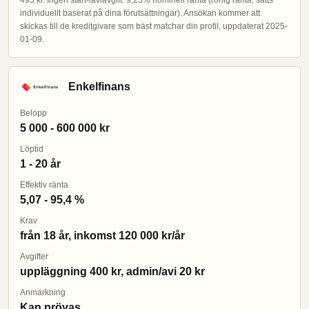
495 kr. Ingen start-/aviavgift. 9,23% nominell ränta (rörlig ränta, sätts
individuellt baserat på dina förutsättningar). Ansökan kommer att
skickas till de kreditgivare som bäst matchar din profil, uppdaterat 2025-
01-09.
Enkelfinans
Belopp
5 000 - 600 000 kr
Löptid
1 - 20 år
Effektiv ränta
5,07 - 95,4 %
Krav
från 18 år, inkomst 120 000 kr/år
Avgifter
uppläggning 400 kr, admin/avi 20 kr
Anmärkning
Kan prövas