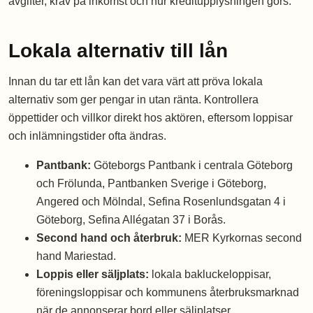
avgifter, krav på inkomst och hur kreditupplysningen görs.
Lokala alternativ till lån
Innan du tar ett lån kan det vara värt att pröva lokala
alternativ som ger pengar in utan ränta. Kontrollera
öppettider och villkor direkt hos aktören, eftersom loppisar
och inlämningstider ofta ändras.
Pantbank:
Göteborgs Pantbank i centrala Göteborg
och Frölunda, Pantbanken Sverige i Göteborg,
Angered och Mölndal, Sefina Rosenlundsgatan 4 i
Göteborg, Sefina Allégatan 37 i Borås.
Second hand och återbruk:
MER Kyrkornas second
hand Mariestad.
Loppis eller säljplats:
lokala bakluckeloppisar,
föreningsloppisar och kommunens återbruksmarknad
när de annonserar bord eller säljplatser.