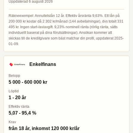
Uppdaterad 6 augusti 2026
Räkneexempel: Annuitetslån 12 år. Effektiv årsränta 9,63%. Ett lån på
200 000 kr kostar då 2 302 kr/månad (144 avbetalningar), dvs totalt 331
495 kr. Ingen start-/aviavgift. 9,23% nominell ränta (rörlig ränta, sätts
individuellt baserat på dina förutsättningar). Ansökan kommer att
skickas till de kreditgivare som bäst matchar din profil, uppdaterat 2025-
01-09.
Enkelfinans
Belopp
5 000 - 600 000 kr
Löptid
1 - 20 år
Effektiv ränta
5,07 - 95,4 %
Krav
från 18 år, inkomst 120 000 kr/år