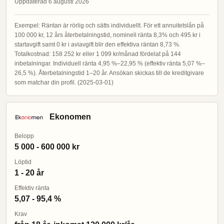
Uppdaterad 6 augusti 2026
Exempel: Räntan är rörlig och sätts individuellt. För ett annuitetslån på
100 000 kr, 12 års återbetalningstid, nominell ränta 8,3% och 495 kr i
startavgift samt 0 kr i aviavgift blir den effektiva räntan 8,73 %.
Totalkostnad: 158 252 kr eller 1 099 kr/månad fördelat på 144
inbetalningar. Individuell ränta 4,95 %–22,95 % (effektiv ränta 5,07 %–
26,5 %). Återbetalningstid 1–20 år. Ansökan skickas till de kreditgivare
som matchar din profil. (2025-03-01)
Ekonomen
Belopp
5 000 - 600 000 kr
Löptid
1 - 20 år
Effektiv ränta
5,07 - 95,4 %
Krav