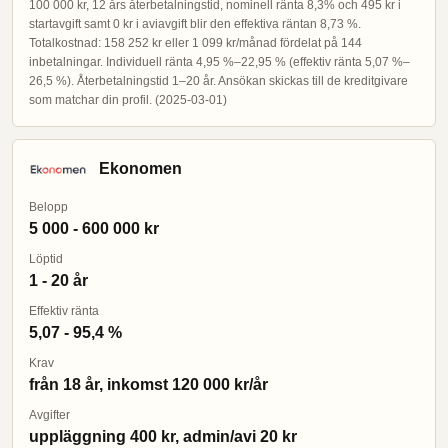
100 000 kr, 12 års återbetalningstid, nominell ränta 8,3% och 495 kr i
startavgift samt 0 kr i aviavgift blir den effektiva räntan 8,73 %.
Totalkostnad: 158 252 kr eller 1 099 kr/månad fördelat på 144
inbetalningar. Individuell ränta 4,95 %–22,95 % (effektiv ränta 5,07 %–
26,5 %). Återbetalningstid 1–20 år. Ansökan skickas till de kreditgivare
som matchar din profil. (2025-03-01)
Ekonomen
Belopp
5 000 - 600 000 kr
Löptid
1 - 20 år
Effektiv ränta
5,07 - 95,4 %
Krav
från 18 år, inkomst 120 000 kr/år
Avgifter
uppläggning 400 kr, admin/avi 20 kr