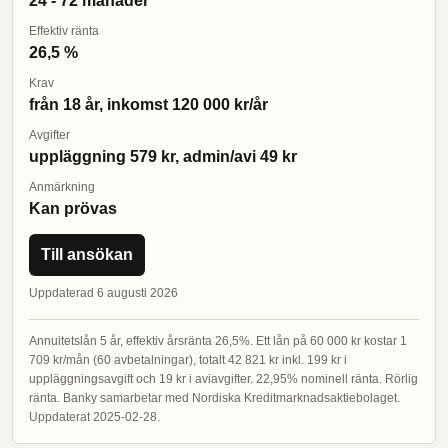
24 - 72 månader
Effektiv ränta
26,5 %
Krav
från 18 år, inkomst 120 000 kr/år
Avgifter
uppläggning 579 kr, admin/avi 49 kr
Anmärkning
Kan prövas
Till ansökan
Uppdaterad 6 augusti 2026
Annuitetslån 5 år, effektiv årsränta 26,5%. Ett lån på 60 000 kr kostar 1
709 kr/mån (60 avbetalningar), totalt 42 821 kr inkl. 199 kr i
uppläggningsavgift och 19 kr i aviavgifter. 22,95% nominell ränta. Rörlig
ränta. Banky samarbetar med Nordiska Kreditmarknadsaktiebolaget.
Uppdaterat 2025-02-28.