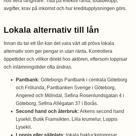
hos flera långivare. Titta på effektiv ränta, totalbelopp,
avgifter, krav på inkomst och hur kreditupplysningen görs.
Lokala alternativ till lån
Innan du tar ett lån kan det vara värt att pröva lokala
alternativ som ger pengar in utan ränta. Kontrollera
öppettider och villkor direkt hos aktören, eftersom loppisar
och inlämningstider ofta ändras.
Pantbank:
Göteborgs Pantbank i centrala Göteborg
och Frölunda, Pantbanken Sverige i Göteborg,
Angered och Mölndal, Sefina Rosenlundsgatan 4 i
Göteborg, Sefina Allégatan 37 i Borås.
Second hand och återbruk:
Arkens second hand
Lysekil, Butik Framsikten, Lilla krumelur, Loppis
Lysekil.
Loppis eller säljplats:
lokala bakluckeloppisar,