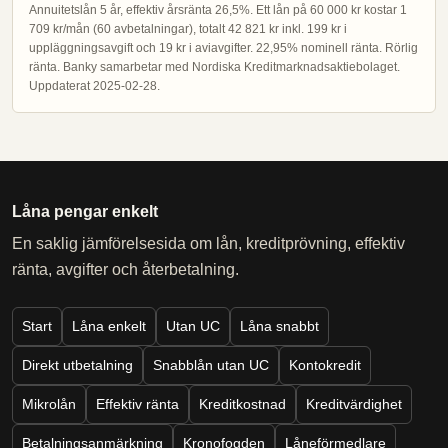
Annuitetslån 5 år, effektiv årsränta 26,5%. Ett lån på 60 000 kr kostar 1
709 kr/mån (60 avbetalningar), totalt 42 821 kr inkl. 199 kr i
uppläggningsavgift och 19 kr i aviavgifter. 22,95% nominell ränta. Rörlig
ränta. Banky samarbetar med Nordiska Kreditmarknadsaktiebolaget.
Uppdaterat 2025-02-28.
Låna pengar enkelt
En saklig jämförelsesida om lån, kreditprövning, effektiv
ränta, avgifter och återbetalning.
Start
Låna enkelt
Utan UC
Låna snabbt
Direkt utbetalning
Snabblån utan UC
Kontokredit
Mikrolån
Effektiv ränta
Kreditkostnad
Kreditvärdighet
Betalningsanmärkning
Kronofogden
Låneförmedlare