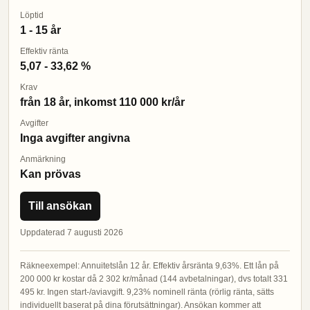
Löptid
1 - 15 år
Effektiv ränta
5,07 - 33,62 %
Krav
från 18 år, inkomst 110 000 kr/år
Avgifter
Inga avgifter angivna
Anmärkning
Kan prövas
Till ansökan
Uppdaterad 7 augusti 2026
Räkneexempel: Annuitetslån 12 år. Effektiv årsränta 9,63%. Ett lån på
200 000 kr kostar då 2 302 kr/månad (144 avbetalningar), dvs totalt 331
495 kr. Ingen start-/aviavgift. 9,23% nominell ränta (rörlig ränta, sätts
individuellt baserat på dina förutsättningar). Ansökan kommer att