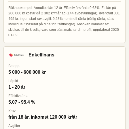
Räkneexempel: Annuitetslån 12 år. Effektiv årsränta 9,63%. Ett lån på
200 000 kr kostar då 2 302 kr/månad (144 avbetalningar), dvs totalt 331
495 kr. Ingen start-/aviavgift. 9,23% nominell ränta (rörlig ränta, sätts
individuellt baserat på dina förutsättningar). Ansökan kommer att
skickas till de kreditgivare som bäst matchar din profil, uppdaterat 2025-
01-09.
Enkelfinans
Belopp
5 000 - 600 000 kr
Löptid
1 - 20 år
Effektiv ränta
5,07 - 95,4 %
Krav
från 18 år, inkomst 120 000 kr/år
Avgifter