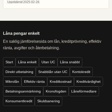
Uppdaterat 2025-02-28.
Låna pengar enkelt
En saklig jämförelsesida om lån, kreditprövning, effektiv
ränta, avgifter och återbetalning.
Start
Låna enkelt
Utan UC
Låna snabbt
Direkt utbetalning
Snabblån utan UC
Kontokredit
Mikrolån
Effektiv ränta
Kreditkostnad
Kreditvärdighet
Betalningsanmärkning
Kronofogden
Låneförmedlare
Konsumentkredit
Skuldsanering