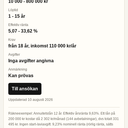
10 000 - 800 000 kr
Löptid
1 - 15 år
Effektiv ränta
5,07 - 33,62 %
Krav
från 18 år, inkomst 110 000 kr/år
Avgifter
Inga avgifter angivna
Anmärkning
Kan prövas
Till ansökan
Uppdaterad 10 augusti 2026
Räkneexempel: Annuitetslån 12 år. Effektiv årsränta 9,63%. Ett lån på
200 000 kr kostar då 2 302 kr/månad (144 avbetalningar), dvs totalt 331
495 kr. Ingen start-/aviavgift. 9,23% nominell ränta (rörlig ränta, sätts