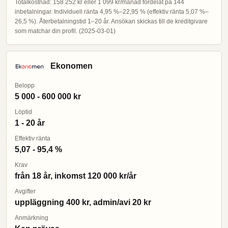
Totalkostnad: 158 252 kr eller 1 099 kr/månad fördelat på 144
inbetalningar. Individuell ränta 4,95 %–22,95 % (effektiv ränta 5,07 %–
26,5 %). Återbetalningstid 1–20 år. Ansökan skickas till de kreditgivare
som matchar din profil. (2025-03-01)
Ekonomen
Belopp
5 000 - 600 000 kr
Löptid
1 - 20 år
Effektiv ränta
5,07 - 95,4 %
Krav
från 18 år, inkomst 120 000 kr/år
Avgifter
uppläggning 400 kr, admin/avi 20 kr
Anmärkning