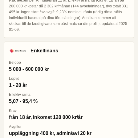
Räkneexempel: Annuitetslån 12 år. Effektiv årsränta 9,63%. Ett lån på
200 000 kr kostar då 2 302 kr/månad (144 avbetalningar), dvs totalt 331
495 kr. Ingen start-/aviavgift. 9,23% nominell ränta (rörlig ränta, sätts
individuellt baserat på dina förutsättningar). Ansökan kommer att
skickas till de kreditgivare som bäst matchar din profil, uppdaterat 2025-
01-09.
Enkelfinans
Belopp
5 000 - 600 000 kr
Löptid
1 - 20 år
Effektiv ränta
5,07 - 95,4 %
Krav
från 18 år, inkomst 120 000 kr/år
Avgifter
uppläggning 400 kr, admin/avi 20 kr