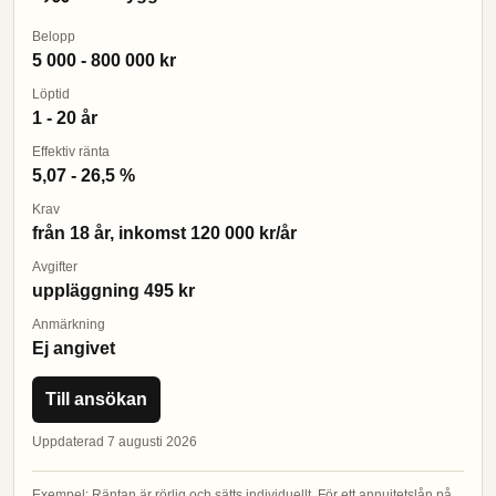
Belopp
5 000 - 800 000 kr
Löptid
1 - 20 år
Effektiv ränta
5,07 - 26,5 %
Krav
från 18 år, inkomst 120 000 kr/år
Avgifter
uppläggning 495 kr
Anmärkning
Ej angivet
Till ansökan
Uppdaterad 7 augusti 2026
Exempel: Räntan är rörlig och sätts individuellt. För ett annuitetslån på