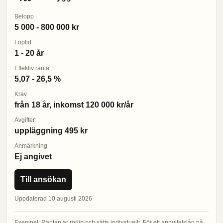
Belopp
5 000 - 800 000 kr
Löptid
1 - 20 år
Effektiv ränta
5,07 - 26,5 %
Krav
från 18 år, inkomst 120 000 kr/år
Avgifter
uppläggning 495 kr
Anmärkning
Ej angivet
Till ansökan
Uppdaterad 10 augusti 2026
Exempel: Räntan är rörlig och sätts individuellt. För ett annuitetslån på