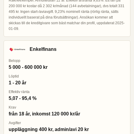
Räkneexempel: Annuitetslån 12 år. Effektiv årsränta 9,63%. Ett lån på
200 000 kr kostar då 2 302 kr/månad (144 avbetalningar), dvs totalt 331
495 kr. Ingen start-/aviavgift. 9,23% nominell ränta (rörlig ränta, sätts
individuellt baserat på dina förutsättningar). Ansökan kommer att
skickas till de kreditgivare som bäst matchar din profil, uppdaterat 2025-
01-09.
Enkelfinans
Belopp
5 000 - 600 000 kr
Löptid
1 - 20 år
Effektiv ränta
5,07 - 95,4 %
Krav
från 18 år, inkomst 120 000 kr/år
Avgifter
uppläggning 400 kr, admin/avi 20 kr