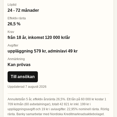
Löptid
24 - 72 månader
Effektiv ränta
26,5 %
Krav
från 18 år, inkomst 120 000 kr/år
Avgifter
uppläggning 579 kr, admin/avi 49 kr
Anmärkning
Kan prövas
Till ansökan
Uppdaterad 7 augusti 2026
Annuitetslån 5 år, effektiv årsränta 26,5%. Ett lån på 60 000 kr kostar 1
709 kr/mån (60 avbetalningar), totalt 42 821 kr inkl. 199 kr i
uppläggningsavgift och 19 kr i aviavgifter. 22,95% nominell ränta. Rörlig
ränta. Banky samarbetar med Nordiska Kreditmarknadsaktiebolaget.