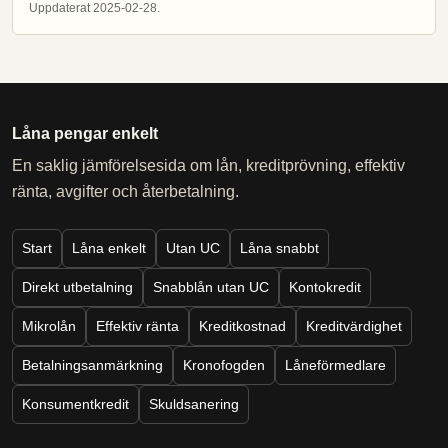
Uppdaterat 2025-02-28.
Låna pengar enkelt
En saklig jämförelsesida om lån, kreditprövning, effektiv
ränta, avgifter och återbetalning.
Start
Låna enkelt
Utan UC
Låna snabbt
Direkt utbetalning
Snabblån utan UC
Kontokredit
Mikrolån
Effektiv ränta
Kreditkostnad
Kreditvärdighet
Betalningsanmärkning
Kronofogden
Låneförmedlare
Konsumentkredit
Skuldsanering