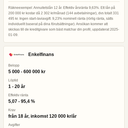
Räkneexempel: Annuitetslån 12 år. Effektiv årsränta 9,63%. Ett lån på
200 000 kr kostar då 2 302 kr/månad (144 avbetalningar), dvs totalt 331
495 kr. Ingen start-/aviavgift. 9,23% nominell ränta (rörlig ränta, sätts
individuellt baserat på dina förutsättningar). Ansökan kommer att
skickas till de kreditgivare som bäst matchar din profil, uppdaterat 2025-
01-09.
Enkelfinans
Belopp
5 000 - 600 000 kr
Löptid
1 - 20 år
Effektiv ränta
5,07 - 95,4 %
Krav
från 18 år, inkomst 120 000 kr/år
Avgifter