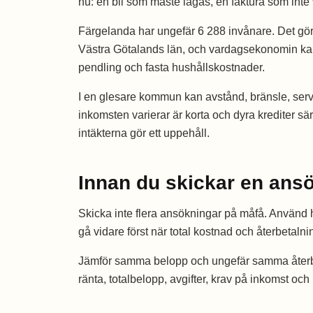
nu: en bil som måste lagas, en faktura som inte vä
Färgelanda har ungefär 6 288 invånare. Det gör 
Västra Götalands län, och vardagsekonomin ka
pendling och fasta hushållskostnader.
I en glesare kommun kan avstånd, bränsle, serv
inkomsten varierar är korta och dyra krediter s
intäkterna gör ett uppehåll.
Innan du skickar en ans
Skicka inte flera ansökningar på måfå. Använd h
gå vidare först när total kostnad och återbetalni
Jämför samma belopp och ungefär samma återbetal
ränta, totalbelopp, avgifter, krav på inkomst oc