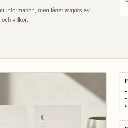
K
in
rätt information, men lånet avgörs av
och villkor.
F