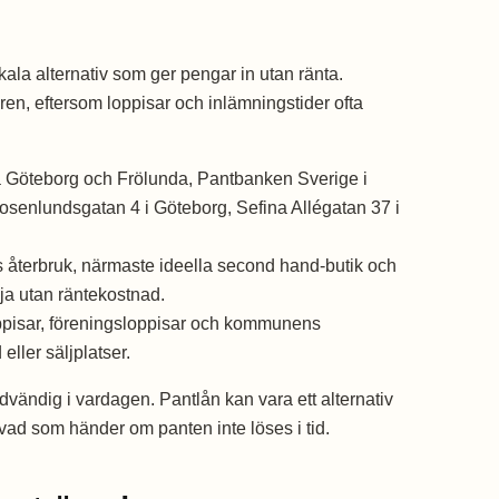
okala alternativ som ger pengar in utan ränta.
ören, eftersom loppisar och inlämningstider ofta
 Göteborg och Frölunda, Pantbanken Sverige i
senlundsgatan 4 i Göteborg, Sefina Allégatan 37 i
terbruk, närmaste ideella second hand-butik och
ja utan räntekostnad.
ppisar, föreningsloppisar och kommunens
ller säljplatser.
ödvändig i vardagen. Pantlån kan vara ett alternativ
 vad som händer om panten inte löses i tid.