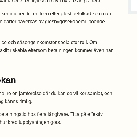
ntar eller en flytt som blivit dyrare än planerat.
kommunen till en liten eller glest befolkad kommun i
n därför påverkas av glesbygdsekonomi, boende,
ice och säsongsinkomster spela stor roll. Om
ärskilt riskabla eftersom betalningen kommer även när
ökan
ellre en jämförelse där du kan se villkor samlat, och
ng känns rimlig.
ningstid hos flera långivare. Titta på effektiv
h hur kreditupplysningen görs.