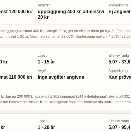
Avgifter
Anmärkning
omst 120 000 kr/
uppläggning 400 kr, admin/avi
Ej angivet
20 kr
ppläggningskostnad 400 kr, aviavgift 20 kr, ger en effektiv ränta på 8,41%. Totalt be
etalningstid 1-20 år. Maximala räntan är 23,00%. Räntespann mellan: 4,95% - 23,
Löptid
Effektiv ränta
0 kr
1 - 15 år
5,07 - 33,
Avgifter
Anmärkning
omst 110 000 kr/
Inga avgifter angivna
Kan pröv
tt lån på 200 000 kr kostar då 2 302 kr/månad (144 avbetalningar), dvs totalt 331 49
Ansökan kommer att skickas till de kreditgivare som bäst matchar din profil, uppdater
Löptid
Effektiv ränta
 kr
1 - 20 år
5,07 - 95,