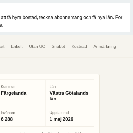
er att få hyra bostad, teckna abonnemang och få nya lån. För
e
.
art
Enkelt
Utan UC
Snabbt
Kostnad
Anmärkning
Kommun
Län
Färgelanda
Västra Götalands
län
Invånare
Uppdaterad
6 288
1 maj 2026