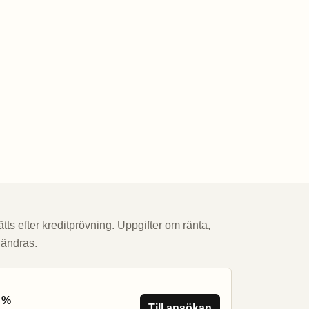
tts efter kreditprövning. Uppgifter om ränta,
 ändras.
4 %
Till ansökan