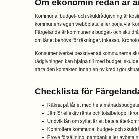
Om ekonomin redan är a
Kommunal budget- och skuldrådgivning är kostna
kommunens egen webbplats, eller börja via Ko
Färgelanda är kommunens budget- och skuldrådgi
om lånet behövs för räkningar, inkasso, Kronofo
Konsumentverket beskriver att kommunerna ska 
rådgivningen kan hjälpa till med budget, skulder
att ta den kontakten innan en ny kredit gör situa
Checklista för Färgeland
Räkna på lånet med hela månadsbudgeten,
Jämför effektiv ränta och totalbelopp i kron
Undvik lån om syftet är att betala återko
Kontrollera kommunal budget- och skuldr
Pröva försäljning, pantbank eller avbetal