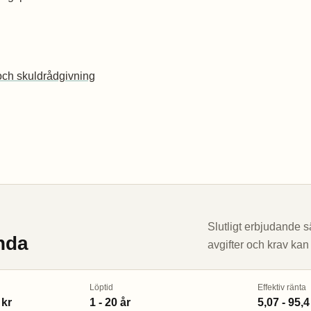
ch skuldrådgivning
Slutligt erbjudande sä
anda
avgifter och krav kan
Löptid
Effektiv ränta
 kr
1 - 20 år
5,07 - 95,