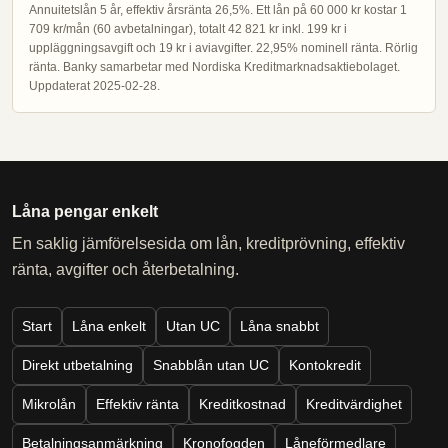
Annuitetslån 5 år, effektiv årsränta 26,5%. Ett lån på 60 000 kr kostar 1
709 kr/mån (60 avbetalningar), totalt 42 821 kr inkl. 199 kr i
uppläggningsavgift och 19 kr i aviavgifter. 22,95% nominell ränta. Rörlig
ränta. Banky samarbetar med Nordiska Kreditmarknadsaktiebolaget.
Uppdaterat 2025-02-28.
Låna pengar enkelt
En saklig jämförelsesida om lån, kreditprövning, effektiv
ränta, avgifter och återbetalning.
Start
Låna enkelt
Utan UC
Låna snabbt
Direkt utbetalning
Snabblån utan UC
Kontokredit
Mikrolån
Effektiv ränta
Kreditkostnad
Kreditvärdighet
Betalningsanmärkning
Kronofogden
Låneförmedlare