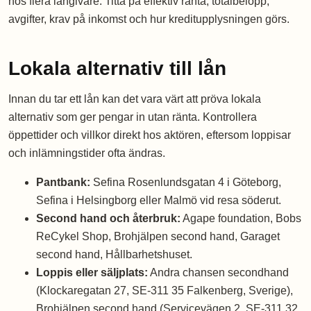
hos flera långivare. Titta på effektiv ränta, totalbelopp,
avgifter, krav på inkomst och hur kreditupplysningen görs.
Lokala alternativ till lån
Innan du tar ett lån kan det vara värt att pröva lokala
alternativ som ger pengar in utan ränta. Kontrollera
öppettider och villkor direkt hos aktören, eftersom loppisar
och inlämningstider ofta ändras.
Pantbank:
Sefina Rosenlundsgatan 4 i Göteborg,
Sefina i Helsingborg eller Malmö vid resa söderut.
Second hand och återbruk:
Agape foundation, Bobs
ReCykel Shop, Brohjälpen second hand, Garaget
second hand, Hållbarhetshuset.
Loppis eller säljplats:
Andra chansen secondhand
(Klockaregatan 27, SE-311 35 Falkenberg, Sverige),
Brohjälpen second hand (Servicevägen 2, SE-311 32