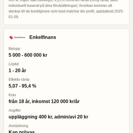
495 kr. Ingen start-/aviavgift. 9,23% nominell ränta (rörlig ränta, sätts
individuellt baserat på dina förutsättningar). Ansökan kommer att
skickas till de kreditgivare som bäst matchar din profil, uppdaterat 2025-
01-09.
Enkelfinans
Belopp
5 000 - 600 000 kr
Löptid
1 - 20 år
Effektiv ränta
5,07 - 95,4 %
Krav
från 18 år, inkomst 120 000 kr/år
Avgifter
uppläggning 400 kr, admin/avi 20 kr
Anmärkning
Kan prövas