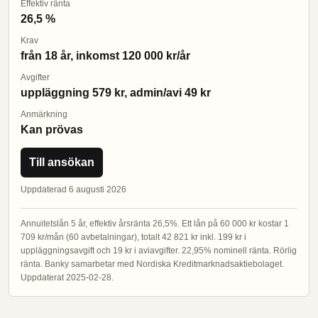
Effektiv ränta
26,5 %
Krav
från 18 år, inkomst 120 000 kr/år
Avgifter
uppläggning 579 kr, admin/avi 49 kr
Anmärkning
Kan prövas
Till ansökan
Uppdaterad 6 augusti 2026
Annuitetslån 5 år, effektiv årsränta 26,5%. Ett lån på 60 000 kr kostar 1
709 kr/mån (60 avbetalningar), totalt 42 821 kr inkl. 199 kr i
uppläggningsavgift och 19 kr i aviavgifter. 22,95% nominell ränta. Rörlig
ränta. Banky samarbetar med Nordiska Kreditmarknadsaktiebolaget.
Uppdaterat 2025-02-28.