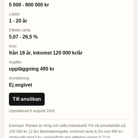
5 000 - 800 000 kr
Löptid
1 - 20 år
Effektiv ränta
5,07 - 26,5 %
Krav
från 18 år, inkomst 120 000 kr/år
Avgifter
uppläggning 495 kr
Anmärkning
Ej angivet
Till ansökan
Uppdaterad 6 augusti 2026
Exempel: Räntan är rörlig och sätts individuellt. För ett annuitetslån på
100 000 kr, 12 års återbetalningstid, nominell ränta 8,3% och 495 kr i
startavgift samt 0 kr i aviavgift blir den effektiva räntan 8,73 %.