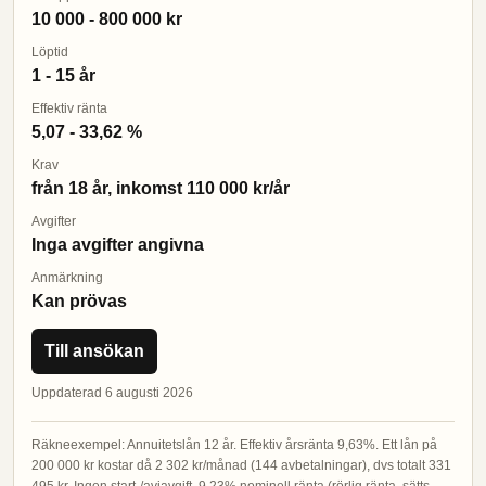
10 000 - 800 000 kr
Löptid
1 - 15 år
Effektiv ränta
5,07 - 33,62 %
Krav
från 18 år, inkomst 110 000 kr/år
Avgifter
Inga avgifter angivna
Anmärkning
Kan prövas
Till ansökan
Uppdaterad 6 augusti 2026
Räkneexempel: Annuitetslån 12 år. Effektiv årsränta 9,63%. Ett lån på
200 000 kr kostar då 2 302 kr/månad (144 avbetalningar), dvs totalt 331