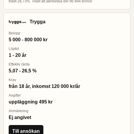
totalt 28,73%. Totalt att återbetala blir 96 894 kronor.
Trygga
Belopp
5 000 - 800 000 kr
Löptid
1 - 20 år
Effektiv ränta
5,07 - 26,5 %
Krav
från 18 år, inkomst 120 000 kr/år
Avgifter
uppläggning 495 kr
Anmärkning
Ej angivet
Till ansökan