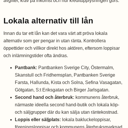
avgifter, krav på inkomst och hur kreditupplysningen görs.
Lokala alternativ till lån
Innan du tar ett lån kan det vara värt att pröva lokala
alternativ som ger pengar in utan ränta. Kontrollera
öppettider och villkor direkt hos aktören, eftersom loppisar
och inlämningstider ofta ändras.
Pantbank:
Pantbanken Sverige City, Östermalm,
Skanstull och Fridhemsplan, Pantbanken Sverige
Farsta, Hallunda, Kista och Solna, Sefina Vasagatan,
Götgatan, S:t Eriksgatan och Birger Jarlsgatan.
Second hand och återbruk:
kommunens återbruk,
närmaste ideella second hand-butik och lokala köp-
och säljgrupper där du kan sälja utan räntekostnad.
Loppis eller säljplats:
lokala bakluckeloppisar,
föreningsloppisar och kommunens återbruksmarknad