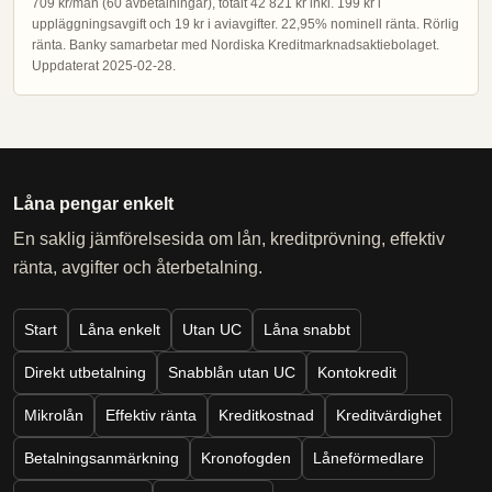
709 kr/mån (60 avbetalningar), totalt 42 821 kr inkl. 199 kr i
uppläggningsavgift och 19 kr i aviavgifter. 22,95% nominell ränta. Rörlig
ränta. Banky samarbetar med Nordiska Kreditmarknadsaktiebolaget.
Uppdaterat 2025-02-28.
Låna pengar enkelt
En saklig jämförelsesida om lån, kreditprövning, effektiv
ränta, avgifter och återbetalning.
Start
Låna enkelt
Utan UC
Låna snabbt
Direkt utbetalning
Snabblån utan UC
Kontokredit
Mikrolån
Effektiv ränta
Kreditkostnad
Kreditvärdighet
Betalningsanmärkning
Kronofogden
Låneförmedlare