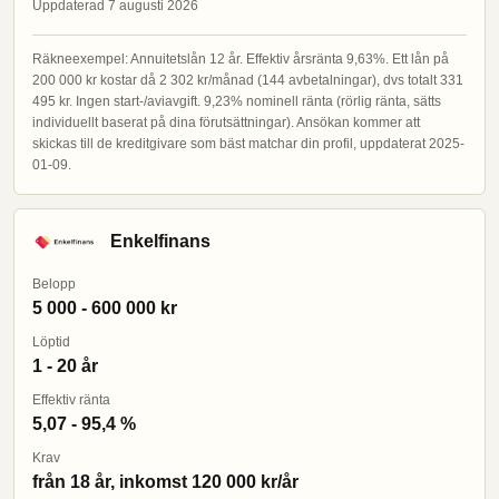
Uppdaterad 7 augusti 2026
Räkneexempel: Annuitetslån 12 år. Effektiv årsränta 9,63%. Ett lån på
200 000 kr kostar då 2 302 kr/månad (144 avbetalningar), dvs totalt 331
495 kr. Ingen start-/aviavgift. 9,23% nominell ränta (rörlig ränta, sätts
individuellt baserat på dina förutsättningar). Ansökan kommer att
skickas till de kreditgivare som bäst matchar din profil, uppdaterat 2025-
01-09.
Enkelfinans
Belopp
5 000 - 600 000 kr
Löptid
1 - 20 år
Effektiv ränta
5,07 - 95,4 %
Krav
från 18 år, inkomst 120 000 kr/år