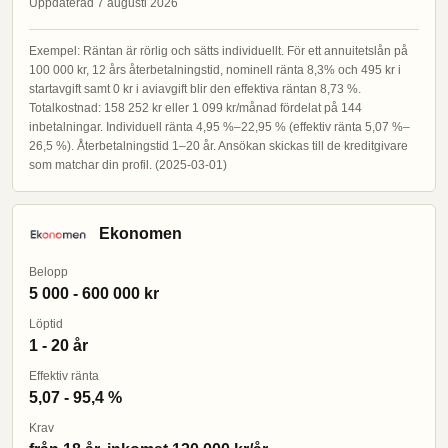
Uppdaterad 7 augusti 2026
Exempel: Räntan är rörlig och sätts individuellt. För ett annuitetslån på
100 000 kr, 12 års återbetalningstid, nominell ränta 8,3% och 495 kr i
startavgift samt 0 kr i aviavgift blir den effektiva räntan 8,73 %.
Totalkostnad: 158 252 kr eller 1 099 kr/månad fördelat på 144
inbetalningar. Individuell ränta 4,95 %–22,95 % (effektiv ränta 5,07 %–
26,5 %). Återbetalningstid 1–20 år. Ansökan skickas till de kreditgivare
som matchar din profil. (2025-03-01)
Ekonomen
Belopp
5 000 - 600 000 kr
Löptid
1 - 20 år
Effektiv ränta
5,07 - 95,4 %
Krav