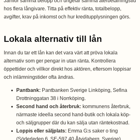
Jämför samma belopp och ungefär samma återbetalningstid
hos flera långivare. Titta på effektiv ränta, totalbelopp,
avgifter, krav på inkomst och hur kreditupplysningen görs.
Lokala alternativ till lån
Innan du tar ett lån kan det vara värt att pröva lokala
alternativ som ger pengar in utan ränta. Kontrollera
öppettider och villkor direkt hos aktören, eftersom loppisar
och inlämningstider ofta ändras.
Pantbank:
Pantbanken Sverige Linköping, Sefina
Drottninggatan 38 i Norrköping.
Second hand och återbruk:
kommunens återbruk,
närmaste ideella second hand-butik och lokala köp-
och säljgrupper där du kan sälja utan räntekostnad.
Loppis eller säljplats:
Emma G:s saker o ting
(Söderleden 6, SE-597 40 Åtvidaberg, Sverige).