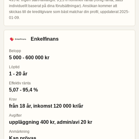
495 kr. Ingen start-/aviavgift. 9,23% nominell ränta (rörlig ränta, sätts
individuellt baserat på dina förutsättningar). Ansökan kommer att
skickas till de kreditgivare som bäst matchar din profil, uppdaterat 2025-
01-09.
Enkelfinans
Belopp
5 000 - 600 000 kr
Löptid
1 - 20 år
Effektiv ränta
5,07 - 95,4 %
Krav
från 18 år, inkomst 120 000 kr/år
Avgifter
uppläggning 400 kr, admin/avi 20 kr
Anmärkning
Kan prövas