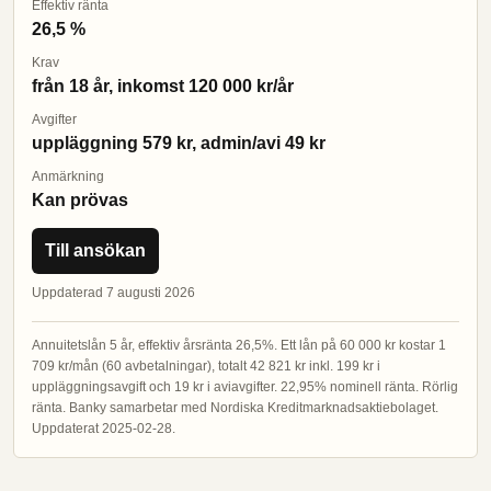
Effektiv ränta
26,5 %
Krav
från 18 år, inkomst 120 000 kr/år
Avgifter
uppläggning 579 kr, admin/avi 49 kr
Anmärkning
Kan prövas
Till ansökan
Uppdaterad 7 augusti 2026
Annuitetslån 5 år, effektiv årsränta 26,5%. Ett lån på 60 000 kr kostar 1
709 kr/mån (60 avbetalningar), totalt 42 821 kr inkl. 199 kr i
uppläggningsavgift och 19 kr i aviavgifter. 22,95% nominell ränta. Rörlig
ränta. Banky samarbetar med Nordiska Kreditmarknadsaktiebolaget.
Uppdaterat 2025-02-28.