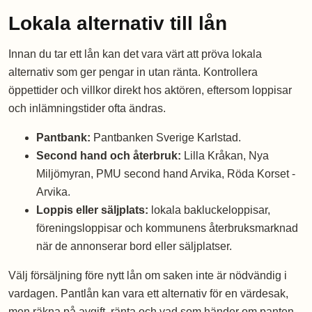
Lokala alternativ till lån
Innan du tar ett lån kan det vara värt att pröva lokala
alternativ som ger pengar in utan ränta. Kontrollera
öppettider och villkor direkt hos aktören, eftersom loppisar
och inlämningstider ofta ändras.
Pantbank:
Pantbanken Sverige Karlstad.
Second hand och återbruk:
Lilla Kråkan, Nya
Miljömyran, PMU second hand Arvika, Röda Korset -
Arvika.
Loppis eller säljplats:
lokala bakluckeloppisar,
föreningsloppisar och kommunens återbruksmarknad
när de annonserar bord eller säljplatser.
Välj försäljning före nytt lån om saken inte är nödvändig i
vardagen. Pantlån kan vara ett alternativ för en värdesak,
men räkna på avgift, ränta och vad som händer om panten