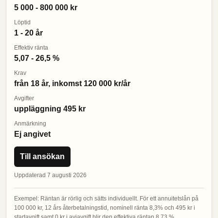
5 000 - 800 000 kr
Löptid
1 - 20 år
Effektiv ränta
5,07 - 26,5 %
Krav
från 18 år, inkomst 120 000 kr/år
Avgifter
uppläggning 495 kr
Anmärkning
Ej angivet
Till ansökan
Uppdaterad 7 augusti 2026
Exempel: Räntan är rörlig och sätts individuellt. För ett annuitetslån på
100 000 kr, 12 års återbetalningstid, nominell ränta 8,3% och 495 kr i
startavgift samt 0 kr i aviavgift blir den effektiva räntan 8,73 %.