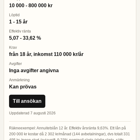
10 000 - 800 000 kr
Löptid
1 - 15 år
Effektiv ränta
5,07 - 33,62 %
Krav
från 18 år, inkomst 110 000 kr/år
Avgifter
Inga avgifter angivna
Anmärkning
Kan prövas
Till ansökan
Uppdaterad 7 augusti 2026
Räkneexempel: Annuitetslån 12 år. Effektiv årsränta 9,63%. Ett lån på
200 000 kr kostar då 2 302 kr/månad (144 avbetalningar), dvs totalt 331