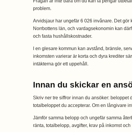
Frågan är inte bara om du kan få pengar utbeta
problem.
Arvidsjaur har ungefär 6 026 invånare. Det gör 
Norrbottens län, och vardagsekonomin kan där
och fasta hushållskostnader.
I en glesare kommun kan avstånd, bränsle, serv
inkomsten varierar är korta och dyra krediter s
intäkterna gör ett uppehåll.
Innan du skickar en ans
Skriv ner tre siffror innan du ansöker: beloppe
totalbeloppet du accepterar. Om en långivare in
Jämför samma belopp och ungefär samma återbetal
ränta, totalbelopp, avgifter, krav på inkomst oc