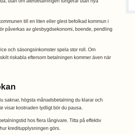
lda, utan om återbetalningen fungerar utan nya
kommunen till en liten eller glest befolkad kommun i
för påverkas av glesbygdsekonomi, boende, pendling
ice och säsongsinkomster spela stor roll. Om
ärskilt riskabla eftersom betalningen kommer även när
ökan
t du saknar, högsta månadsbetalning du klarar och
te visar kostnaden tydligt bör du pausa.
ningstid hos flera långivare. Titta på effektiv
h hur kreditupplysningen görs.