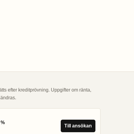
tts efter kreditprövning. Uppgifter om ränta,
 ändras.
4 %
Till ansökan