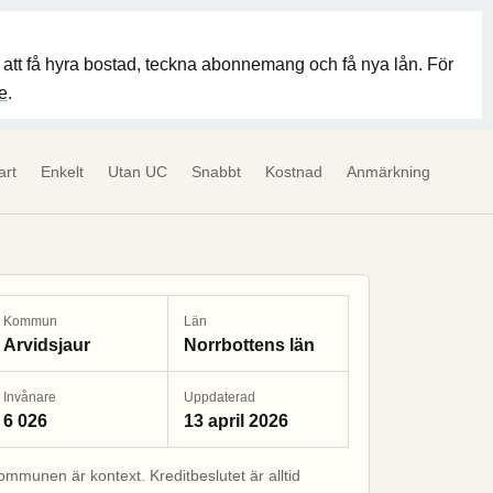
er att få hyra bostad, teckna abonnemang och få nya lån. För
e
.
art
Enkelt
Utan UC
Snabbt
Kostnad
Anmärkning
Kommun
Län
Arvidsjaur
Norrbottens län
Invånare
Uppdaterad
6 026
13 april 2026
ommunen är kontext. Kreditbeslutet är alltid