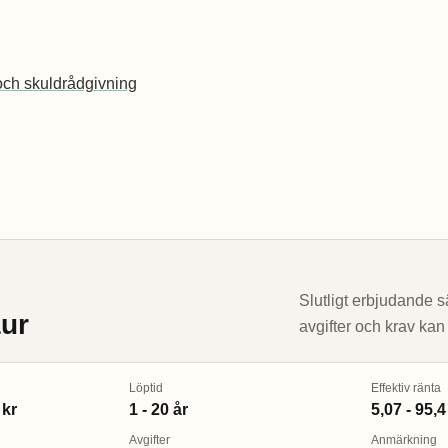
ch skuldrådgivning
Slutligt erbjudande sä
aur
avgifter och krav kan
Löptid
Effektiv ränta
 kr
1 - 20 år
5,07 - 95,
Avgifter
Anmärkning