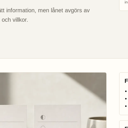
in
rätt information, men lånet avgörs av
och villkor.
F