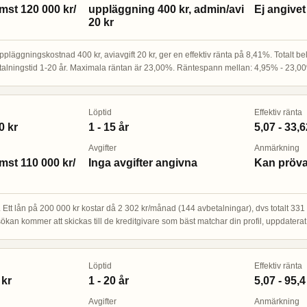
omst 120 000 kr/
uppläggning 400 kr, admin/avi
Ej angivet
20 kr
ppläggningskostnad 400 kr, aviavgift 20 kr, ger en effektiv ränta på 8,41%. Totalt be
etalningstid 1-20 år. Maximala räntan är 23,00%. Räntespann mellan: 4,95% - 23,
Löptid
Effektiv ränta
0 kr
1 - 15 år
5,07 - 33,
Avgifter
Anmärkning
omst 110 000 kr/
Inga avgifter angivna
Kan pröv
tt lån på 200 000 kr kostar då 2 302 kr/månad (144 avbetalningar), dvs totalt 331 49
Ansökan kommer att skickas till de kreditgivare som bäst matchar din profil, uppdater
Löptid
Effektiv ränta
 kr
1 - 20 år
5,07 - 95,
Avgifter
Anmärkning