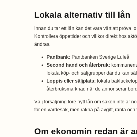
Lokala alternativ till lån
Innan du tar ett lån kan det vara värt att pröva l
Kontrollera öppettider och villkor direkt hos akt
ändras.
Pantbank:
Pantbanken Sverige Luleå.
Second hand och återbruk:
kommunens å
lokala köp- och säljgrupper där du kan säl
Loppis eller säljplats:
lokala bakluckelo
återbruksmarknad när de annonserar bord e
Välj försäljning före nytt lån om saken inte är n
för en värdesak, men räkna på avgift, ränta och
Om ekonomin redan är a