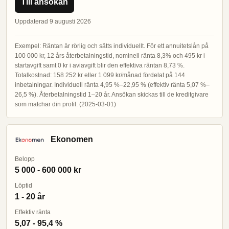
Till ansökan
Uppdaterad 9 augusti 2026
Exempel: Räntan är rörlig och sätts individuellt. För ett annuitetslån på
100 000 kr, 12 års återbetalningstid, nominell ränta 8,3% och 495 kr i
startavgift samt 0 kr i aviavgift blir den effektiva räntan 8,73 %.
Totalkostnad: 158 252 kr eller 1 099 kr/månad fördelat på 144
inbetalningar. Individuell ränta 4,95 %–22,95 % (effektiv ränta 5,07 %–
26,5 %). Återbetalningstid 1–20 år. Ansökan skickas till de kreditgivare
som matchar din profil. (2025-03-01)
Ekonomen
Belopp
5 000 - 600 000 kr
Löptid
1 - 20 år
Effektiv ränta
5,07 - 95,4 %