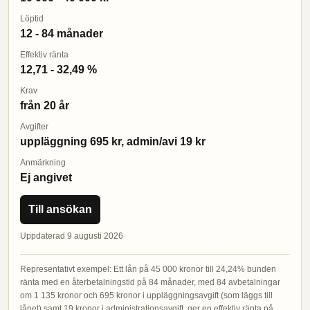
Löptid
12 - 84 månader
Effektiv ränta
12,71 - 32,49 %
Krav
från 20 år
Avgifter
uppläggning 695 kr, admin/avi 19 kr
Anmärkning
Ej angivet
Till ansökan
Uppdaterad 9 augusti 2026
Representativt exempel: Ett lån på 45 000 kronor till 24,24% bunden
ränta med en återbetalningstid på 84 månader, med 84 avbetalningar
om 1 135 kronor och 695 kronor i uppläggningsavgift (som läggs till
lånet) samt 19 kronor i administrationsavgift, ger en effektiv ränta på