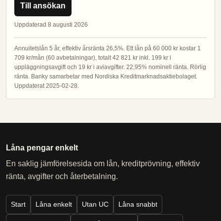
Till ansökan
Uppdaterad 8 augusti 2026
Annuitetslån 5 år, effektiv årsränta 26,5%. Ett lån på 60 000 kr kostar 1
709 kr/mån (60 avbetalningar), totalt 42 821 kr inkl. 199 kr i
uppläggningsavgift och 19 kr i aviavgifter. 22,95% nominell ränta. Rörlig
ränta. Banky samarbetar med Nordiska Kreditmarknadsaktiebolaget.
Uppdaterat 2025-02-28.
Låna pengar enkelt
En saklig jämförelsesida om lån, kreditprövning, effektiv
ränta, avgifter och återbetalning.
Start
Låna enkelt
Utan UC
Låna snabbt